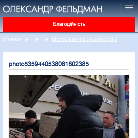
Благодійність
главная
photo5359440538081802385
photo5359440538081802385