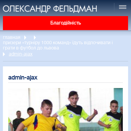
Благодійність
главная
призери «турніру 1000 команд» їдуть відпочивати і
грати в футбол до львова
admin-ajax
admin-ajax