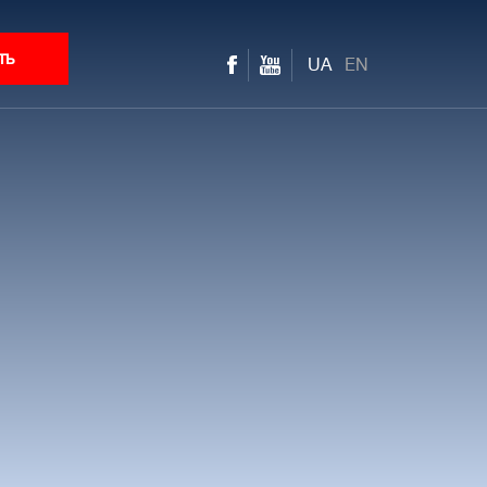
ть
UA
EN