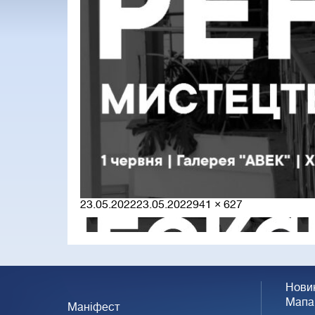
Posted
Full
23.05.2022
23.05.2022
941 × 627
on
size
Нови
Мапа
Маніфест