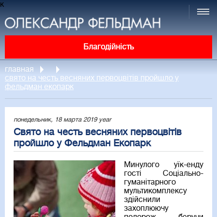
к
Благодійність
главная
свято на честь весняних первоцвітів пройшло у
фельдман екопарк
понедельник, 18 марта 2019 year
Свято на честь весняних первоцвітів
пройшло у Фельдман Екопарк
Минулого уїк-енду
гості Соціально-
гуманітарного
мультикомплексу
здійснили
захоплюючу