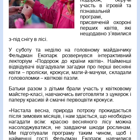
подорож, беручи
участь в ігровій та
пізнавальній
програмі,
присвяченій охороні
перших квітів, які
нещодавно з’явилися
з-під снігу в лісі.
У суботу та неділю на головному майданчику
Фельдман Екопарк розвернувся інтерактивний
лекторіум «Подорож до країни квітів». Найменші
відвідувачі відгадували загадки про перші весняні
квіти – проліски, крокуси, мати-й-мачухи, складали
головоломки – квіткові пазли.
Батьки разом з дітьми брали участь у квітковому
майстер-класі, навчаючись виготовляти з цукерок і
паперу красиві й смачні первоцвіти крокуси.
«Настала весна, природа потроху прокидається
після зимових місяців, і нам здається, що необхідно
нагадати всім: красою весняного лісу можна
насолоджуватися, не завдаючи шкоди рослинам.
Ми підготували програму таким чином, щоб і
найменші гості Фельдман Екопарк навчилися