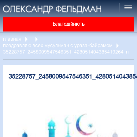
Благодійність
главная
поздравляю всех мусульман с ураза-байрамом
35228757_2458009547546351_428051404385419264_n
35228757_2458009547546351_428051404385