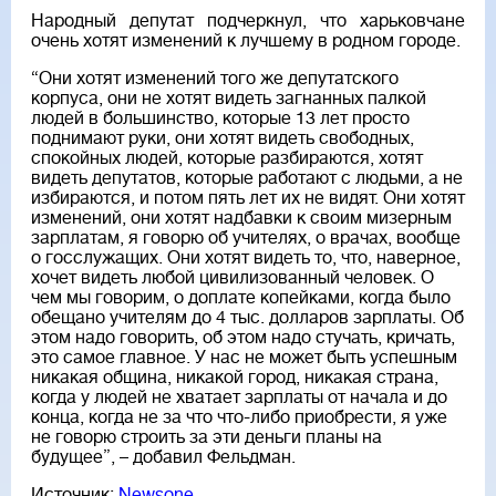
Народный депутат подчеркнул, что харьковчане
очень хотят изменений к лучшему в родном городе.
“Они хотят изменений того же депутатского
корпуса, они не хотят видеть загнанных палкой
людей в большинство, которые 13 лет просто
поднимают руки, они хотят видеть свободных,
спокойных людей, которые разбираются, хотят
видеть депутатов, которые работают с людьми, а не
избираются, и потом пять лет их не видят. Они хотят
изменений, они хотят надбавки к своим мизерным
зарплатам, я говорю об учителях, о врачах, вообще
о госслужащих. Они хотят видеть то, что, наверное,
хочет видеть любой цивилизованный человек. О
чем мы говорим, о доплате копейками, когда было
обещано учителям до 4 тыс. долларов зарплаты. Об
этом надо говорить, об этом надо стучать, кричать,
это самое главное. У нас не может быть успешным
никакая община, никакой город, никакая страна,
когда у людей не хватает зарплаты от начала и до
конца, когда не за что что-либо приобрести, я уже
не говорю строить за эти деньги планы на
будущее”, – добавил Фельдман.
Источник:
Newsone