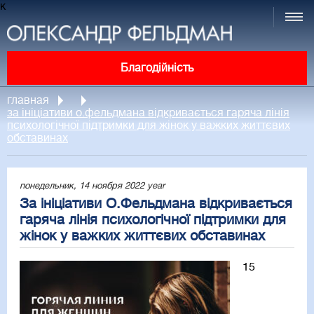
к
Благодійність
главная
за ініціативи о.фельдмана відкривається гаряча лінія
психологічної підтримки для жінок у важких життєвих
обставинах
понедельник, 14 ноября 2022 year
За ініціативи О.Фельдмана відкривається
гаряча лінія психологічної підтримки для
жінок у важких життєвих обставинах
15