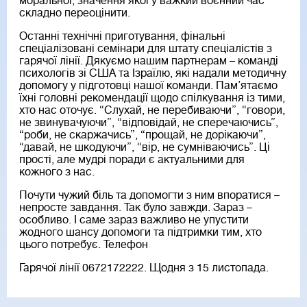
моральної, значення якої у важкий воєнний час
складно переоцінити.
Останні технічні приготування, фінальні
спеціалізовані семінари для штату спеціалістів з
гарячої лінії. Дякуємо нашим партнерам – команді
психологів зі США та Ізраїлю, які надали методичну
допомогу у підготовці нашої команди. Пам’ятаємо
їхні головні рекомендації щодо спілкування із тими,
хто нас оточує. “Слухай, не перебиваючи”, “говори,
не звинувачуючи”, “відповідай, не сперечаючись”,
“роби, не скаржачись”, “прощай, не дорікаючи”,
“давай, не шкодуючи”, “вір, не сумніваючись”. Ці
прості, але мудрі поради є актуальними для
кожного з нас.
Почути чужий біль та допомогти з ним впоратися –
непросте завдання. Так було завжди. Зараз –
особливо. І саме зараз важливо не упустити
жодного шансу допомоги та підтримки тим, хто
цього потребує. Телефон
Гарячої лінії 0672172222. Щодня з 15 листопада.