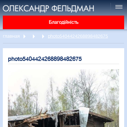
Благодійність
главная
photo5404424268898482675
photo5404424268898482675