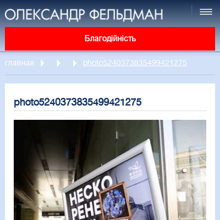
Благодійність
главная
photo5240373835499421275
photo5240373835499421275