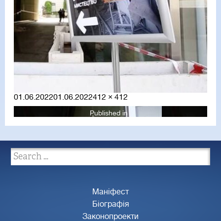
Posted
Full
01.06.2022
01.06.2022
412 × 412
on
size
Published in
Маніфест
Біографія
Законопроекти