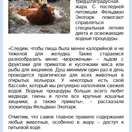
тридцатиградусная
жара. С последней
питомцам Фельдман
Экопарк помогают
справляться
специальная летняя
диета и освежающие
водные процедуры.
«Следим, чтобы пища была менее калорийной и не
тяжелой для желудка. Также стараемся
разнообразить меню «мороженым» – льдом с
фруктами для приматов и кусочками мяса или
рыбы для хищников. Душ минимум один раз в день
проводится практически для всех животных в
открытых вольерах. У некоторых есть свой
бассейн, который мы регулярно наполняем свежей
водой. Водные процедуры больше всего любят
медведи, гиены и почти все крупные кошачьи
хищники, а также приматы», – рассказали
зоокиперы Фельдман Экопарк.
Отметим, что самое главное правило содержания
любых животных, особенно в жару – доступ к
питьевой воде.