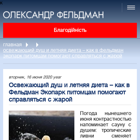
к
Благодійність
главная
освежающий душ и летняя диета – как в фельдман
экопарк питомцам помогают справляться с жарой
вторник, 16 июня 2020 year
Освежающий душ и летняя диета – как в
Фельдман Экопарк питомцам помогают
справляться с жарой
Погода нынешнего
июня контрастностью
напоминает сауну с
душем: тропические
ливни сменяет