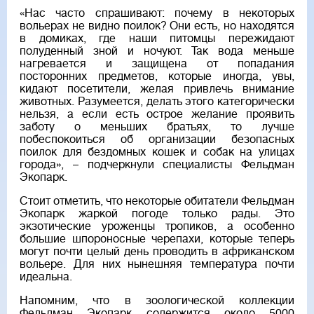
«Нас часто спрашивают: почему в некоторых
вольерах не видно поилок? Они есть, но находятся
в домиках, где наши питомцы пережидают
полуденный зной и ночуют. Так вода меньше
нагревается и защищена от попадания
посторонних предметов, которые иногда, увы,
кидают посетители, желая привлечь внимание
животных. Разумеется, делать этого категорически
нельзя, а если есть острое желание проявить
заботу о меньших братьях, то лучше
побеспокоиться об организации безопасных
поилок для бездомных кошек и собак на улицах
города», – подчеркнули специалисты Фельдман
Экопарк.
Стоит отметить, что некоторые обитатели Фельдман
Экопарк жаркой погоде только рады. Это
экзотические уроженцы тропиков, а особенно
большие шпороносные черепахи, которые теперь
могут почти целый день проводить в африканском
вольере. Для них нынешняя температура почти
идеальна.
Напомним, что в зоологической коллекции
Фельдман Экопарк содержится около 5000