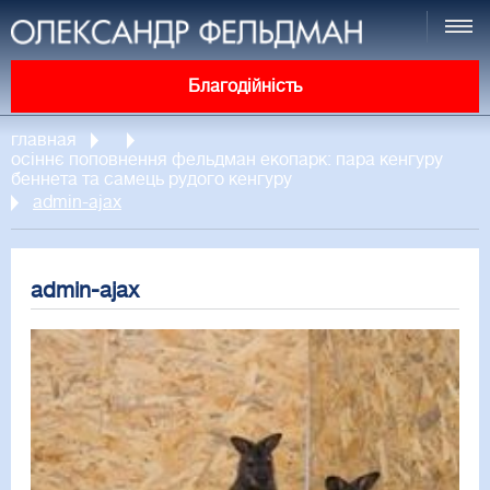
Благодійність
главная
осіннє поповнення фельдман екопарк: пара кенгуру
беннета та самець рудого кенгуру
admin-ajax
admin-ajax