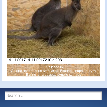
Posted
Full
14.11.2017
14.11.2017
210 × 208
on
size
Published in
Осіннє поповнення Фельдман Екопарк: пара кенгуру
Беннета та самець рудого кенгуру