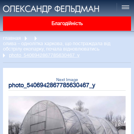
Благодійність
главная
олива – однолітка харкова, що постраждала від
обстрілу екопарку, почала відновлюватись
photo_5406942867785630467_y
Next Image
photo_5406942867785630467_y