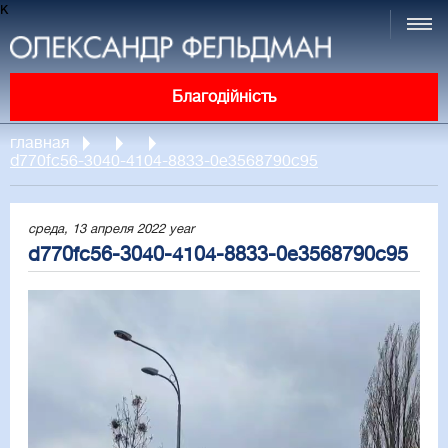
к
Благодійність
главная
d770fc56-3040-4104-8833-0e3568790c95
среда, 13 апреля 2022 year
d770fc56-3040-4104-8833-0e3568790c95
Video
Player