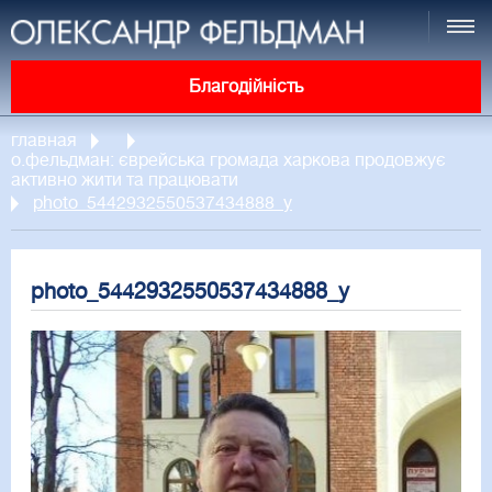
Благодійність
главная
о.фельдман: єврейська громада харкова продовжує
активно жити та працювати
photo_5442932550537434888_y
photo_5442932550537434888_y