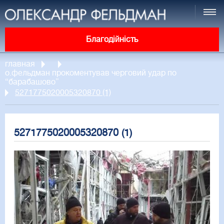
Благодійність
главная
о.фельдман прокоментував черговий удар по
“барабашово”
5271775020005320870 (1)
5271775020005320870 (1)