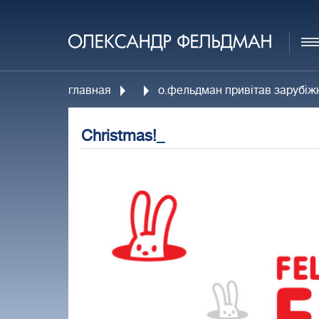
главная
о.фельдман привітав зарубіжни
Christmas!_