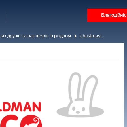
Благодійніс
х друзів та партнерів із різдвом
christmas!_