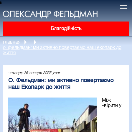
к
Благодійність
главная
о. фельдман: ми активно повертаємо наш екопарк до
життя
четверг, 26 января 2023 year
О. Фельдман: ми активно повертаємо
наш Екопарк до життя
Між
«вірити у