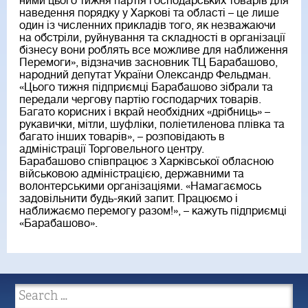
ними цього тижня партія господарських товарів для
наведення порядку у Харкові та області – це лише
один із численних прикладів того, як незважаючи
на обстріли, руйнування та складності в організації
бізнесу вони роблять все можливе для наближення
Перемоги», відзначив засновник ТЦ Барабашово,
народний депутат України Олександр Фельдман.
«Цього тижня підприємці Барабашово зібрали та
передали чергову партію господарчих товарів.
Багато корисних і вкрай необхідних «дрібниць» –
рукавички, мітли, шуфліки, поліетиленова плівка та
багато інших товарів», – розповідають в
адміністрації Торговельного центру.
Барабашово співпрацює з Харківської обласною
військовою адміністрацією, державними та
волонтерськими організаціями. «Намагаємось
задовільнити будь-який запит. Працюємо і
наближаємо перемогу разом!», – кажуть підприємці
«Барабашово».