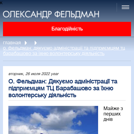
к
Благодійність
главная
о. фельдман: дякуємо адміністрації та підприємцям тц
барабашово за їхню волонтерську діяльність
вторник, 26 июля 2022 year
О. Фельдман: Дякуємо адміністрації та
підприємцям ТЦ Барабашово за їхню
волонтерську діяльність
Майже з
перших
днів