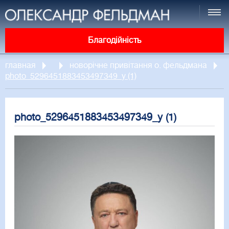
Благодійність
главная
новорічне привітання о. фельдмана
photo_5296451883453497349_y (1)
photo_5296451883453497349_y (1)