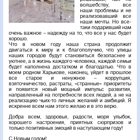
волшебству, все
наши проблемы и не
реализовавший все
наши мечты. Но все-
таки подаривший нам
очень важное – надежду на то, что все у нас будет
хорошо.
Что в новом году наша страна продолжит
двигаться к миру и к благополучию, что улицы
наших городов будут становиться безопаснее и
уютнее, а в жизнь каждого человека, каждой семьи
будет наполнена достатком и благодатью. Что в
моем родном Харькове, наконец, уйдет в прошлое
все старое и ненужное – коррупция,
взяточничество, растраты, «странные» приоритеты
и появится новый мощный импульс развития,
направленный на потребности всех людей, а не на
реализацию чьих-то личных желаний и амбиций. Я
искренне всем нам этого желаю и в это верю.
Добра всем, здоровья, радости, моря улыбок,
хорошего настроения, приятных сюрпризов и
только позитивных эмоций в наступающем году!
С Новым годом!