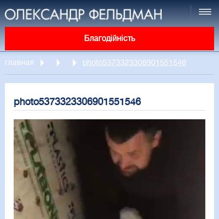
Благодійність
главная
photo5373323306901551546
photo5373323306901551546