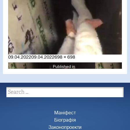
Posted
Full
09.04.2022
09.04.2022
698 × 698
on
size
Published in
Маніфест
Біографія
Законопроекти