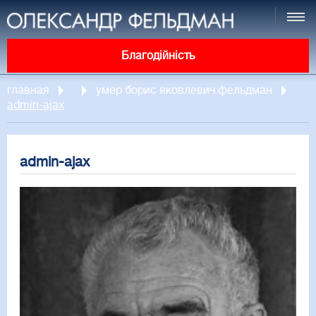
Благодійність
главная
умер борис яковлевич фельдман
admin-ajax
admin-ajax