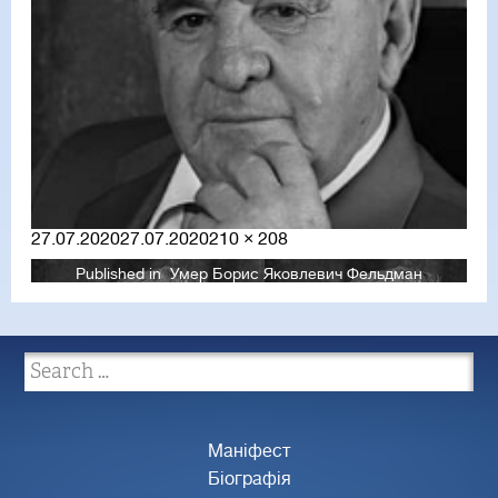
Posted
Full
27.07.2020
27.07.2020
210 × 208
on
size
Published in
Умер Борис Яковлевич Фельдман
Маніфест
Біографія