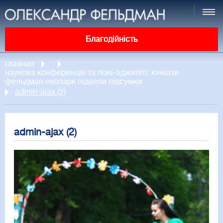
Благодійність
главная
наукова конференція та поні-аджиліті: юннати
фельдман екопарк підвели підсумки
admin-ajax (2)
admin-ajax (2)