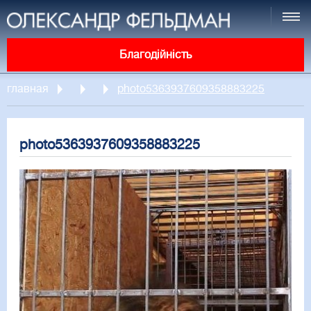
Благодійність
главная
photo5363937609358883225
photo5363937609358883225