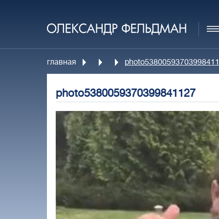
главная
photo5380059370399841
photo5380059370399841127