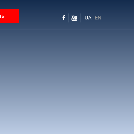
ть
UA
EN