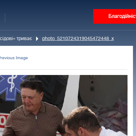
Благодійніс
ідові» триває
photo_5210724319045472448_x
Previous Image