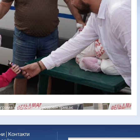
грама «Допоможи сусідові» триває
ни
Контакти