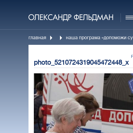
главная
наша програма «допоможи сус
photo_5210724319045472448_x