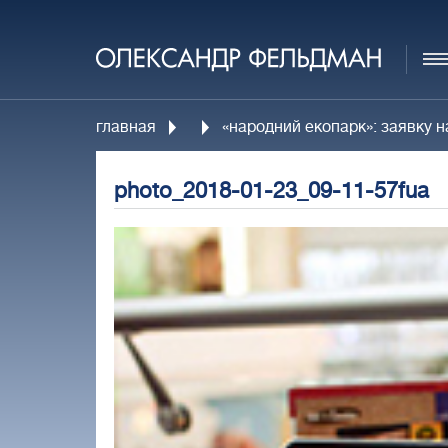
главная
«народний екопарк»: заявку н
photo_2018-01-23_09-11-57fua