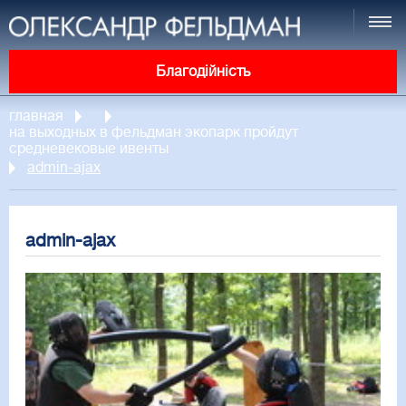
Благодійність
главная
на выходных в фельдман экопарк пройдут
средневековые ивенты
admin-ajax
admin-ajax