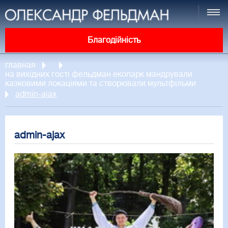
Благодійність
главная
на вихідних гості фельдман екопарк мандрували
казковими локаціями та створювали мультфільми
admin-ajax
admin-ajax