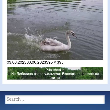
Posted
Full
03.06.2023
03.06.2023
395 × 395
on
size
Published in
На Лебедине озеро Фельдман Екопарк повертається
життя