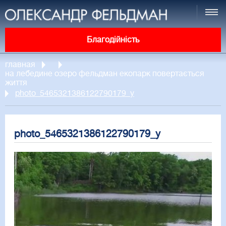
Благодійність
главная
на лебедине озеро фельдман екопарк повертається
життя
photo_5465321386122790179_y
photo_5465321386122790179_y