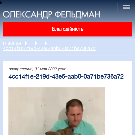
к
Благодійність
главная
4cc14f1e-219d-43e5-aab0-0a71be736a72
воскресенье, 01 мая 2022 year
4cc14f1e-219d-43e5-aab0-0a71be736a72
Video
Player