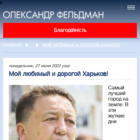
к
Благодійність
главная
мой любимый и дорогой харьков!
понедельник, 27 июня 2022 year
Мой любимый и дорогой Харьков!
Самый
лучший
город на
земле. В
эти
жуткие
дни