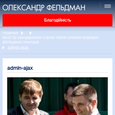
Благодійність
главная
міністр закордонних справ павло клімкін відвідав
фельдман екопарк
admin-ajax
admin-ajax