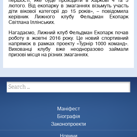
першості, яке буде проходити в Харкові 4 та 5
лютого. Від екопарку в змаганнях візьмуть участь
діти вікової категорії до 15 років», – повідомила
керівник Лижного клубу Фельдман Екопарк
Світлана Іллінських.
Нагадаємо, Лижний клуб Фельдман Екопарк почав
роботу в жовтні 2016 року. Це новий спортивний
напрямок в рамках проекту «Турнір 1000 команд».
Вихованці клубу вже неодноразово займали
призові місця на різних змаганнях.
Маніфест
Біографія
Законопроекти
Новини