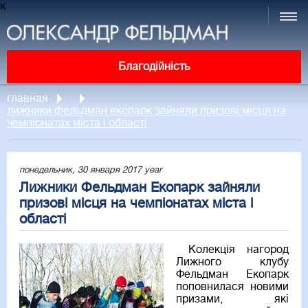
к
Благодійність
главная
лижники фельдман екопарк зайняли призові місця на
чемпіонатах міста і області
понедельник, 30 января 2017 year
Лижники Фельдман Екопарк зайняли
призові місця на чемпіонатах міста і
області
Колекція нагород
Лижного клубу
Фельдман Екопарк
поповнилася новими
призами, які