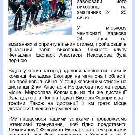
завоювали його
вихованці на
змаганнях 24 і 25
січня.
У міському
чемпіонаті Харкова
24 січня, на
змаганнях зі спринту вільним стилем, пройшовши в
фінальний забіг, вихованка Лижного клубу
Фельдман Екопарк Анастасія Некрасова була
першою.
Відразу кілька нагород вдалося завоювати і лижній
команді Фельдман Екопарк на чемпіонаті області,
що пройшов 25 січня. У гонці класичним стилем на
дистанції 2 км Анастасія Некрасова посіла перше
місце. Мирослава Коломієць на тій же дистанції
була другою, а Поліна Тодуа і Вікторія Федоричева –
третіми. Також на дистанції 2 км третє місце
дісталося Олексію Єрмоленко.
«Ми пишаємося нашими успіхами і продовжуємо
інтенсивні тренування, щоб гідно представити
Лижний клуб Фельдман Екопарк на всеукраїнській