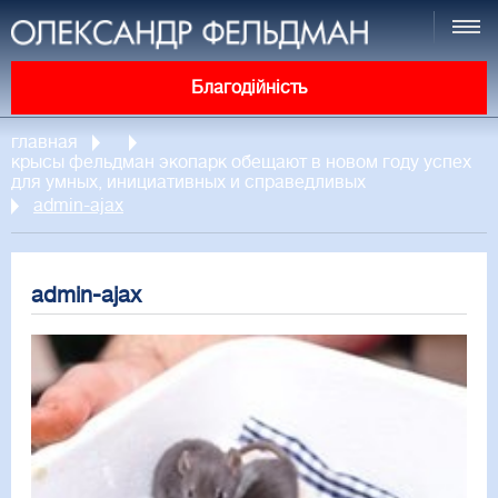
Благодійність
главная
крысы фельдман экопарк обещают в новом году успех
для умных, инициативных и справедливых
admin-ajax
admin-ajax