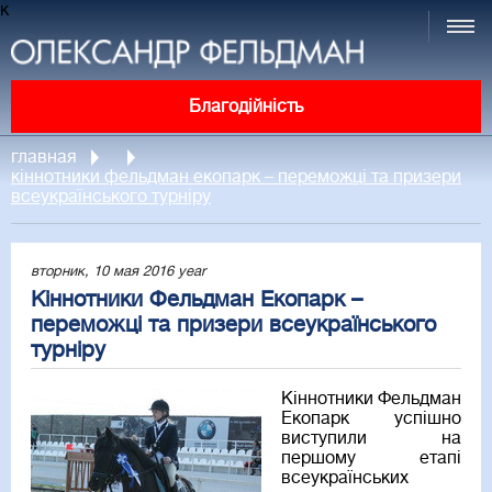
к
Благодійність
главная
кіннотники фельдман екопарк – переможці та призери
всеукраїнського турніру
вторник, 10 мая 2016 year
Кіннотники Фельдман Екопарк –
переможці та призери всеукраїнського
турніру
Кіннотники Фельдман
Екопарк успішно
виступили на
першому етапі
всеукраїнських