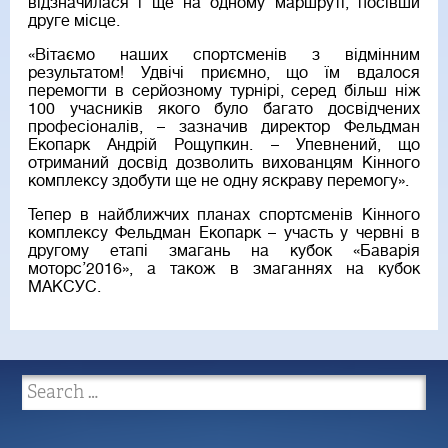
відзначилася і ще на одному маршруті, посівши
друге місце.
«Вітаємо наших спортсменів з відмінним
результатом! Удвічі приємно, що їм вдалося
перемогти в серйозному турнірі, серед більш ніж
100 учасників якого було багато досвідчених
професіоналів, – зазначив директор Фельдман
Екопарк Андрій Рощупкин. – Упевнений, що
отриманий досвід дозволить вихованцям Кінного
комплексу здобути ще не одну яскраву перемогу».
Тепер в найближчих планах спортсменів Кінного
комплексу Фельдман Екопарк – участь у червні в
другому етапі змагань на кубок «Баварія
моторс’2016», а також в змаганнях на кубок
МАКСУС.