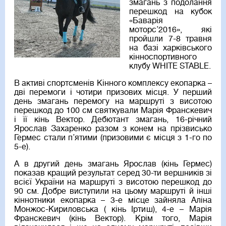
змагань з подолання
перешкод на кубок
«Баварія
моторс’2016», які
пройшли 7-8 травня
на базі харківського
кінноспортивного
клубу WHITE STABLE.
В активі спортсменів Кінного комплексу екопарка –
дві перемоги і чотири призових місця. У перший
день змагань перемогу на маршруті з висотою
перешкод до 100 см святкували Марія Франскевич
і її кінь Вектор. Дебютант змагань, 16-річний
Ярослав Захаренко разом з конем на прізвисько
Гермес стали п’ятими (призовими є місця з 1-го по
5-е).
А в другий день змагань Ярослав (кінь Гермес)
показав кращий результат серед 30-ти вершників зі
всієї України на маршруті з висотою перешкод до
90 см. Добре виступили на цьому маршруті й інші
кіннотники екопарка – 3-е місце зайняла Аліна
Монжос-Кириловська ( кінь Іртиш), 4-е – Марія
Франскевич (кінь Вектор). Крім того, Марія