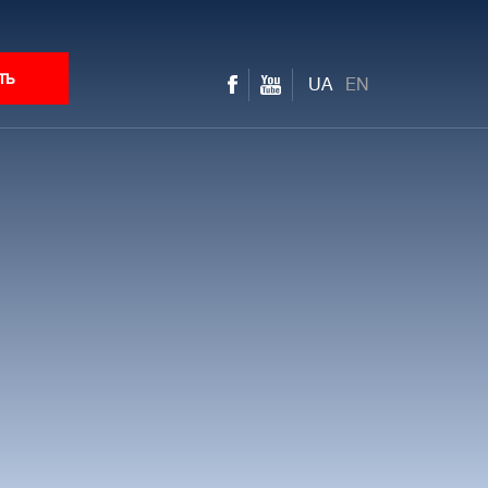
ть
UA
EN