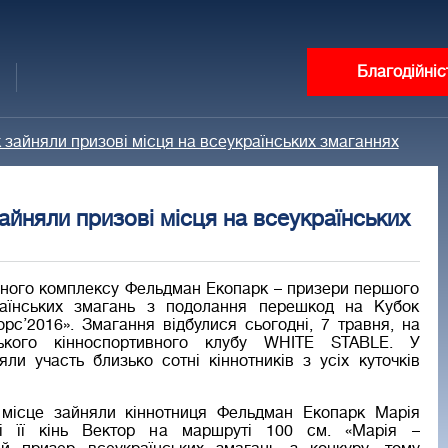
Благодійніс
 зайняли призові місця на всеукраїнських змаганнях
йняли призові місця на всеукраїнських
нного комплексу Фельдман Екопарк – призери першого
раїнських змагань з подолання перешкод на Кубок
орс’2016». Змагання відбулися сьогодні, 7 травня, на
ського кінноспортивного клубу WHITE STABLE. У
яли участь близько сотні кіннотників з усіх куточків
 місце зайняли кіннотниця Фельдман Екопарк Марія
і її кінь Вектор на маршруті 100 см. «Марія –