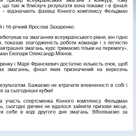
ий призер всеукраїнських змагань з конкуру, тому
 що такі ж блискучі результати вона покаже і в фіналі
, – відзначають фахівці Кінного комплексу Фельдман
й і 16-річний Ярослав Захаренко.
ебютував на змаганнях всеукраїнського рівня, він гідно
, показав злагодженість роботи команди і з легкістю
завтрашніх змагань, курс тримаємо тільки на перемогу»,
дман Екопарк Олександр Міхнов.
енку і Марії Франскевич достатню кількість очок, щоб
ах змаганнь, фінал яких призначений на вересень
езультатом. Бажаємо не втрачати впевненості в собі і
ся за сьогоднішні кубки!
а участь спортсменка Кінного комплексу Фельдман
, сьогодні дівчині не вдалося зайняти призове місце,
и себе в ході другого дня змагань. Вболіваємо за