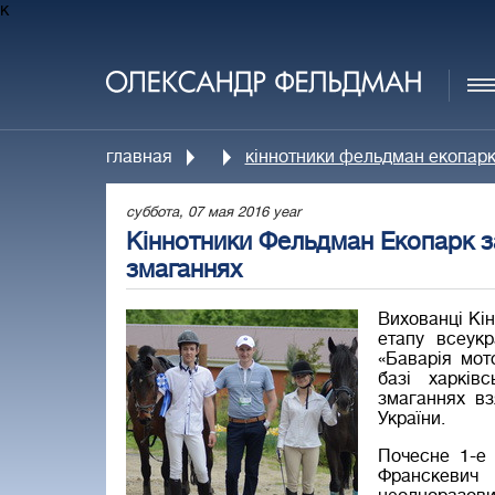
к
главная
кіннотники фельдман екопарк
суббота, 07 мая 2016 year
Кіннотники Фельдман Екопарк за
змаганнях
Вихованці Кі
етапу всеук
«Баварія мот
базі харків
змаганнях вз
України.
Почесне 1-е
Франскевич 