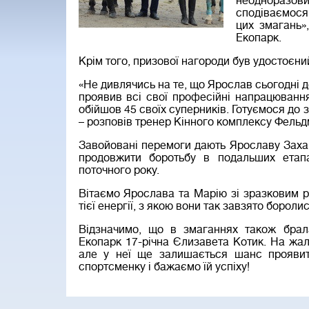
неодноразов
сподіваємося,
цих змагань»
Екопарк.
Крім того, призової нагороди був удостоєни
«Не дивлячись на те, що Ярослав сьогодні д
проявив всі свої професійні напрацювання
обійшов 45 своїх суперників. Готуємося до 
– розповів тренер Кінного комплексу Фель
Завойовані перемоги дають Ярославу Захар
продовжити боротьбу в подальших етап
поточного року.
Вітаємо Ярослава та Марію зі зразковим р
тієї енергії, з якою вони так завзято бороли
Відзначимо, що в змаганнях також брал
Екопарк 17-річна Єлизавета Котик. На жаль
але у неї ще залишається шанс проявит
спортсменку і бажаємо їй успіху!