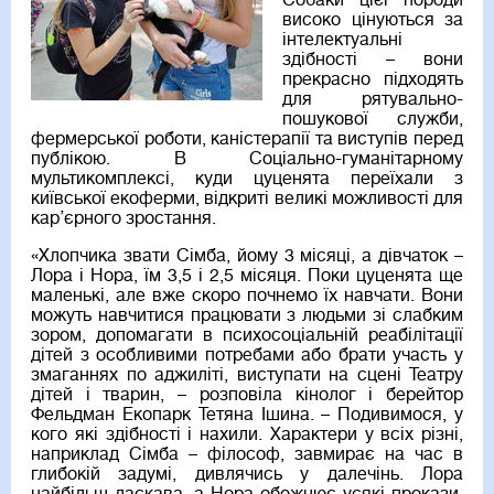
Собаки цієї породи
високо цінуються за
інтелектуальні
здібності – вони
прекрасно підходять
для рятувально-
пошукової служби,
фермерської роботи, каністерапії та виступів перед
публікою. В Соціально-гуманітарному
мультикомплексі, куди цуценята переїхали з
київської екоферми, відкриті великі можливості для
кар’єрного зростання.
«Хлопчика звати Сімба, йому 3 місяці, а дівчаток –
Лора і Нора, їм 3,5 і 2,5 місяця. Поки цуценята ще
маленькі, але вже скоро почнемо їх навчати. Вони
можуть навчитися працювати з людьми зі слабким
зором, допомагати в психосоціальній реабілітації
дітей з особливими потребами або брати участь у
змаганнях по аджиліті, виступати на сцені Театру
дітей і тварин, – розповіла кінолог і берейтор
Фельдман Екопарк Тетяна Ішина. – Подивимося, у
кого які здібності і нахили. Характери у всіх різні,
наприклад Сімба – філософ, завмирає на час в
глибокій задумі, дивлячись у далечінь. Лора