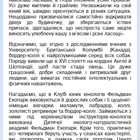
найбільш ласкава, а Нора обожнює усякі прокази.
Усі дуже кмітливі й грайливі. Незважаючи на свій
юний вік, швидко орієнтуються в різних ситуаціях.
Нещодавно призвичаїлися самостійно відкривати
двері до будиночку, де зберігаються їстівні
припаси, здогадалися, що неспроста саме звідти
виносять улюблену кашу з м’ясом і різні ласощі».
Відзначимо, що згідно з дослідженнями вчених з
Університету Британської Колумбії (Канада),
бордер-коллі є найрозумнішими серед всіх собак.
Породу вивели ще в XVI столітті на кордоні Англії й
Шотландії, щоб пасти стада овець. Це дуже
граціозний, добре складений і витривалий друг
людини, що вимагає постійних інтелектуальних і
фізичних навантажень.
Нагадаємо, що в Клубі юних кінологів Фельдман
Екопарк виховуються 8 дорослих собак і 5 цуценят:
німецькі вівчарки, маламути, лабрадор, коллі,
золотисті ретривери та бордер-коллі. Займаються з
ними під керівництвом інструкторів-кінологів
вихованці Дитячої еколого-натуралістичної
академії Фельдман Екопарк. Крім того, практично
всі чотирилапі беруть участь у сеансах каністерпії,
які проводить в рамках своїх програм Центр