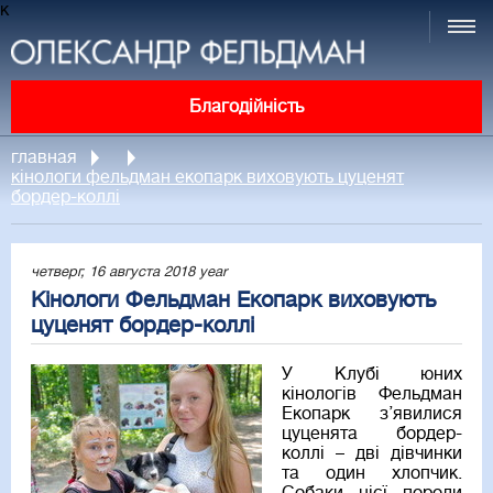
к
Благодійність
главная
кінологи фельдман екопарк виховують цуценят
бордер-коллі
четверг, 16 августа 2018 year
Кінологи Фельдман Екопарк виховують
цуценят бордер-коллі
У Клубі юних
кінологів Фельдман
Екопарк з’явилися
цуценята бордер-
коллі – дві дівчинки
та один хлопчик.