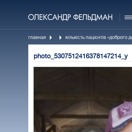
главная
кількість пацієнтів «доброго 
photo_5307512416378147214_y