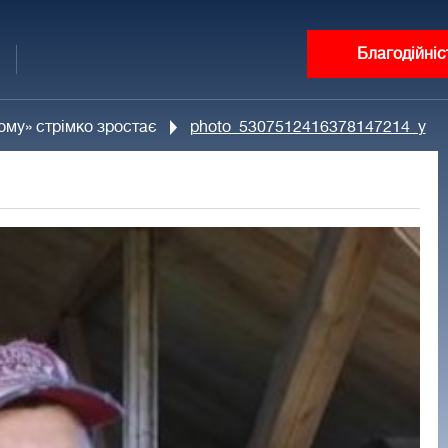
Благодійніс
дому» стрімко зростає
photo_5307512416378147214_y