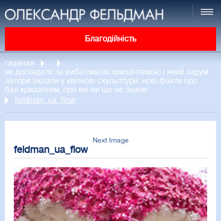
Благодійність
главная
як доглядати за вибагливою хризантемою і який задум
автори вклали у квіткові скульптури: нові факти про
бал хризантем, про які ви ще не знали
feldman_ua_flow
Next Image
feldman_ua_flow