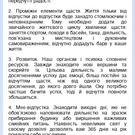
передчутті радості.
2. Проміжні елементи щастя. Життя тільки від
відпустки до відпустки буде занадто стомлюючим і
неповноцінним. Тому необхідно додати до
звичайного життєвого циклу хвилинки щастя:
заняття спортом, походи в басейн, танці, діяльність,
пов’язана з мистецтвом і духовним
самовираженням, відчутно додадуть барв у ваше
життя.
3. Розвиток. Наш організм і психіка сповнені
ресурсів. Завжди знаходите нові вершини та
скоряйте їх. Цільова діяльність з малими
досягненнями успіху дає емоції, більш постійні за
відчуттям щастя, ніж від одного великого
досягнення, до якого довго йшли. Оку потрібно
частіше бачити успіх, тоді й відчуття повноти
збільшиться.
4. Міні-відпустка. Знаходити вихідні дні, які не
обов’язково наповнювати діяльністю на зразок
прибирання будинку або вирішення важливих
сімейних питань. Наявність невеликих свят у
своєму дозвіллі дозволять вам 365 днів на рік
почувати себе щасливим.