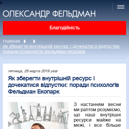
к
Благодійність
главная
як зберегти внутрішній ресурс і дочекатися відпустки:
поради психологів фельдман екопарк
пятница, 29 марта 2019 year
Як зберегти внутрішній ресурс і
дочекатися відпустки: поради психологів
Фельдман Екопарк
З настанням весни
ми раптом розуміємо,
що наші внутрішні
ресурси майже на
межі, і все більше