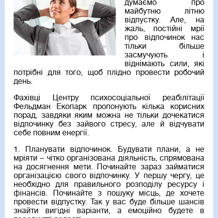
думаємо про
майбутню літню
відпустку. Але, на
жаль, постійні мрії
про відпочинок нас
тільки більше
засмучують і
віднімають сили, які
потрібні для того, щоб плідно провести робочий
день.
Фахівці Центру психосоціальної реабілітації
Фельдман Екопарк пропонують кілька корисних
порад, завдяки яким можна не тільки дочекатися
відпочинку без зайвого стресу, але й відчувати
себе повним енергії.
1. Планувати відпочинок. Будувати плани, а не
мріяти – чітко організована діяльність, спрямована
на досягнення мети. Починайте зараз займатися
організацією свого відпочинку. У першу чергу, це
необхідно для правильного розподілу ресурсу і
фінансів. Починайте з пошуку місць, де хочете
провести відпустку. Так у вас буде більше шансів
знайти вигідні варіанти, а емоційно будете в