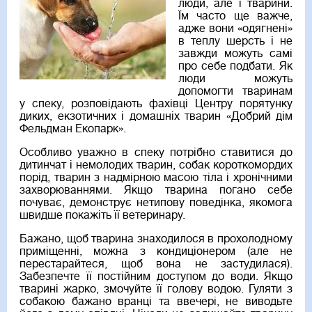
люди, але і тварини.
Їм часто ще важче,
адже вони «одягнені»
в теплу шерсть і не
завжди можуть самі
про себе подбати. Як
люди можуть
допомогти тваринам
у спеку, розповідають фахівці Центру порятунку
диких, екзотичних і домашніх тварин «Добрий дім
Фельдман Екопарк».
Особливо уважно в спеку потрібно ставитися до
дитинчат і немолодих тварин, собак короткомордих
порід, тварин з надмірною масою тіла і хронічними
захворюваннями. Якщо тварина погано себе
почуває, демонструє нетипову поведінка, якомога
швидше покажіть її ветеринару.
Бажано, щоб тварина знаходилося в прохолодному
приміщенні, можна з кондиціонером (але не
перестарайтеся, щоб вона не застудилася).
Забезпечте її постійним доступом до води. Якщо
тварині жарко, змочуйте її голову водою. Гуляти з
собакою бажано вранці та ввечері, не виводьте