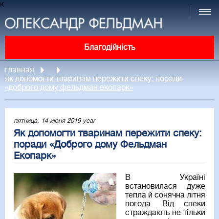
к
Благодійність
главная
як допомогти тваринам пережити спеку: поради
«доброго дому фельдман екопарк»
пятница, 14 июня 2019 year
Як допомогти тваринам пережити спеку:
поради «Доброго дому Фельдман
Екопарк»
В Україні
встановилася дуже
тепла й сонячна літня
погода. Від спеки
страждають не тільки