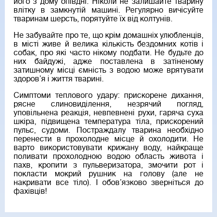
його з дому опівдні. Ніколи не залишайте тварину
влітку в замкнутій машині. Регулярно вичісуйте
тваринам шерсть, порятуйте їх від колтунів.
Не забувайте про те, що крім домашніх улюбленців,
в місті живе й велика кількість бездомних котів і
собак, про які часто нікому подбати. Не будьте до
них байдужі, адже поставлена в затіненому
затишному місці ємність з водою може врятувати
здоров’я і життя тварині.
Симптоми теплового удару: прискорене дихання,
рясне слиновиділення, незрячий погляд,
уповільнена реакція, невпевнені рухи, гаряча суха
шкіра, підвищена температура тіла, прискорений
пульс, судоми. Постраждалу тварина необхідно
перенести в прохолодне місце й охолодити. Не
варто використовувати крижану воду, найкраще
поливати прохолодною водою область живота і
пахв, кропити з пульверизатора, змочити рот і
покласти мокрий рушник на голову (але не
накривати все тіло). І обов’язково зверніться до
фахівців!