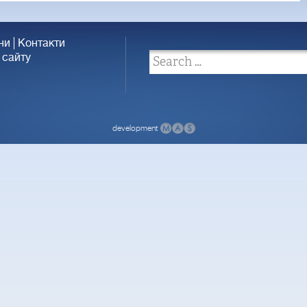
ни
Контакти
 сайту
development