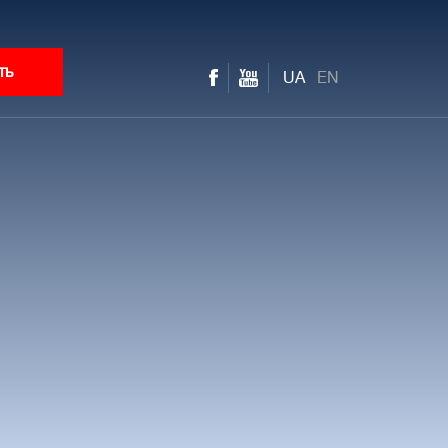
ть
UA
EN