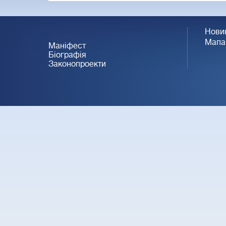
Нови
Мапа
Маніфест
Біографія
Законопроекти