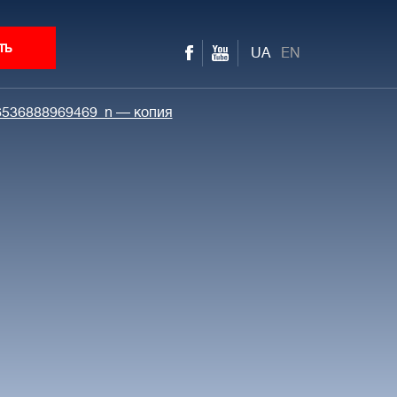
ть
UA
EN
536888969469_n — копия