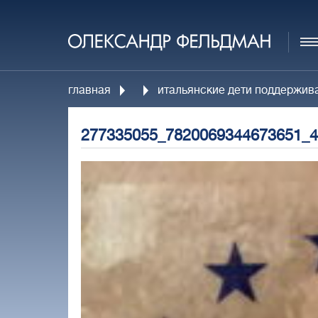
главная
итальянские дети поддержив
277335055_7820069344673651_4