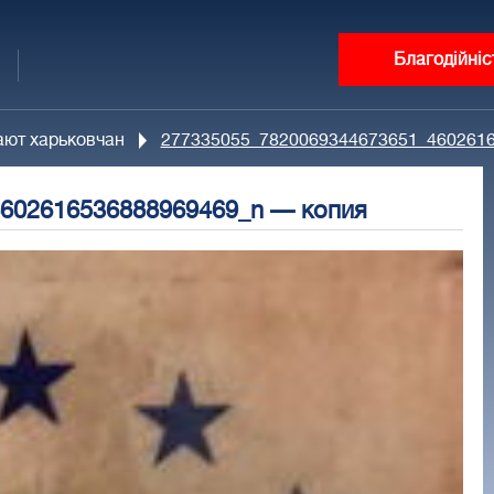
Благодійніс
ают харьковчан
277335055_7820069344673651_4602616
602616536888969469_n — копия