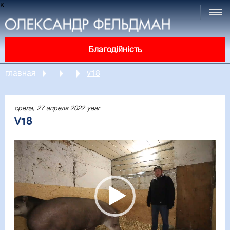
к
Благодійність
главная
v18
среда, 27 апреля 2022 year
V18
Video
Player