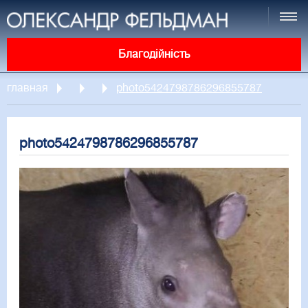
Благодійність
главная
photo5424798786296855787
photo5424798786296855787