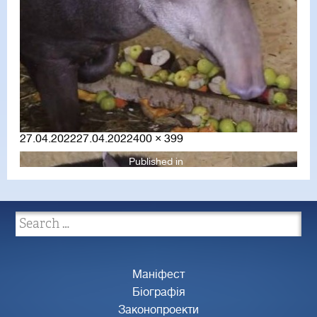
Posted
Full
27.04.2022
27.04.2022
400 × 399
on
size
Published in
Маніфест
Біографія
Законопроекти