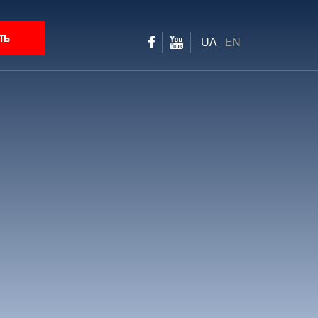
ть
UA
EN