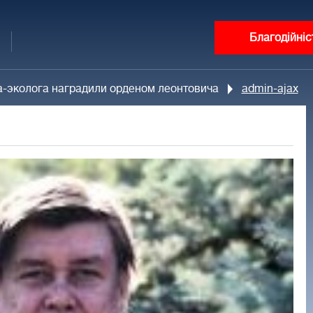
Благодійніс
а-эколога наградили орденом леонтовича
admin-ajax