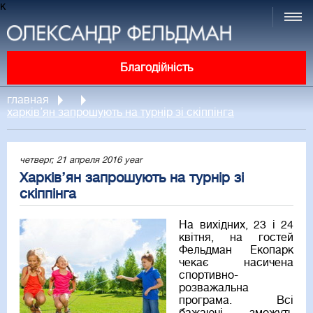
к
Благодійність
главная
харків’ян запрошують на турнір зі скіппінга
четверг, 21 апреля 2016 year
Харків’ян запрошують на турнір зі
скіппінга
На вихідних, 23 і 24
квітня, на гостей
Фельдман Екопарк
чекає насичена
спортивно-
розважальна
програма. Всі