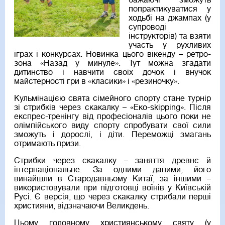
бажаючі зможуть
попрактикуватися у
ходьбі на джампах (у
супроводі
інструкторів) та взяти
участь у рухливих
іграх і конкурсах. Новинка цього вікенду – ретро-
зона «Назад у минуле». Тут можна згадати
дитинство і навчити своїх дочок і внучок
майстерності гри в «класики» і «резиночку».
Кульмінацією свята сімейного спорту стане турнір
зі стрибків через скакалку – «Еко-skipping». Після
експрес-тренінгу від професіоналів цього поки не
олімпійського виду спорту спробувати свої сили
зможуть і дорослі, і діти. Переможці змагань
отримають призи.
Стрибки через скакалку – заняття древнє й
інтернаціональне. За одними даними, його
винайшли в Стародавньому Китаї, за іншими –
використовували при підготовці воїнів у Київській
Русі. Є версія, що через скакалку стрибали перші
християни, відзначаючи Великдень.
Цьому головному християнському святу (у