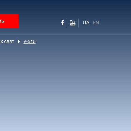
ть
UA
EN
х свят
v-515