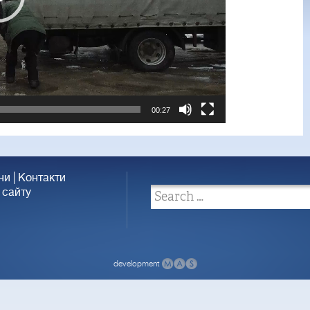
00:27
ни
Контакти
 сайту
development