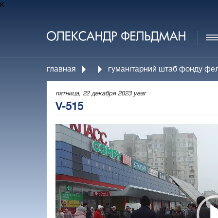
к
главная
гуманітарний штаб фонду фел
пятница, 22 декабря 2023 year
V-515
Video
Player