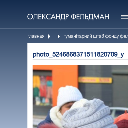
главная
гуманітарний штаб фонду фел
photo_5246868371511820709_y