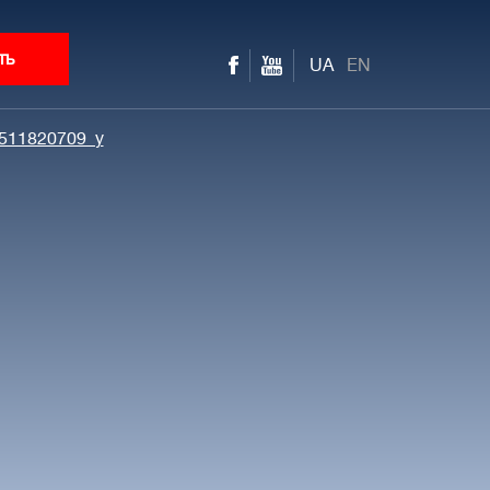
ть
UA
EN
511820709_y